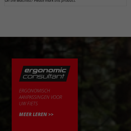
On the watchlist? Please mark this product.
ERGONOMISCH
AANPASSINGEN VOOR
UW FIETS
MEER LEREN >>