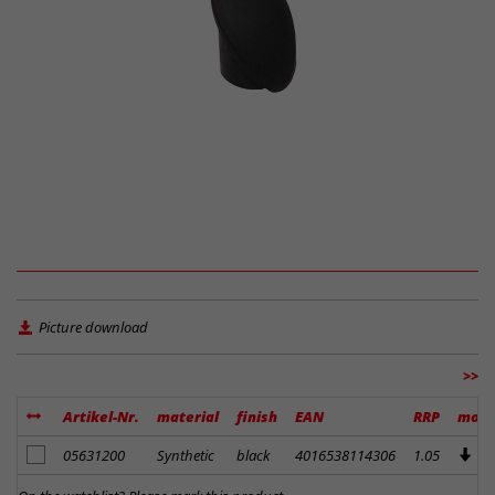
Picture download
>>
Artikel-Nr.
material
finish
EAN
RRP
more
add to notes
05631200
Synthetic
black
4016538114306
1.05