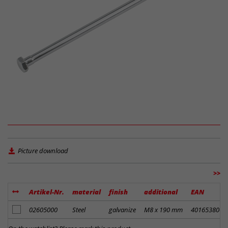
Picture download
>>
Artikel-Nr.
material
finish
additional
EAN
add to notes
02605000
Steel
galvanize
M8 x 190 mm
4016538002