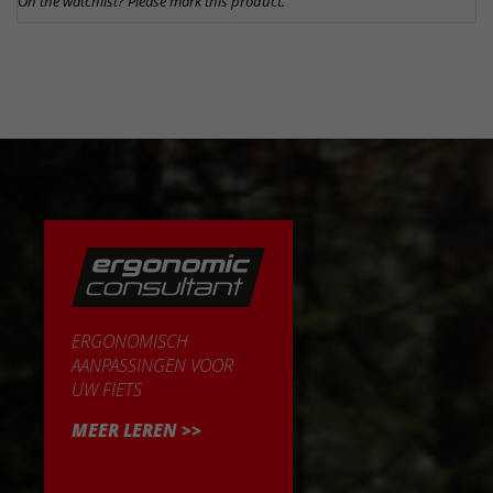
On the watchlist? Please mark this product.
ERGONOMISCH
AANPASSINGEN VOOR
UW FIETS
MEER LEREN >>