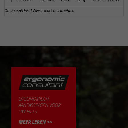
On the watchlist? Please mark this product.
ERGONOMISCH
AANPASSINGEN VOOR
UW FIETS
MEER LEREN >>