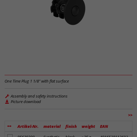
One Time Plug 1 1/8" with flat surface
Assembly and safety instructions
Picture download
>>
Artikel-Nr.
material
finish
weight
EAN
R
add to notes
05639300
Synthetic
black
~25 g
4016538112692
3.