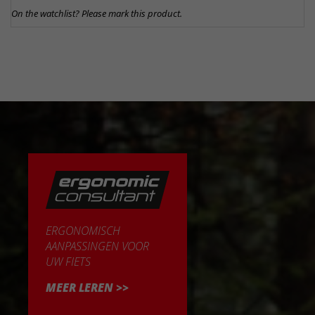
On the watchlist? Please mark this product.
ERGONOMISCH
AANPASSINGEN VOOR
UW FIETS
MEER LEREN >>