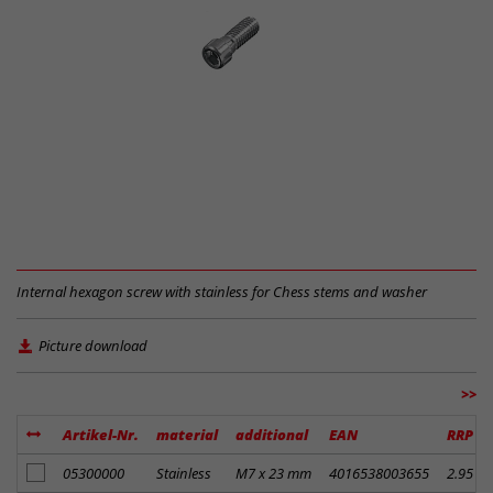
Internal hexagon screw with stainless for Chess stems and washer
Picture download
>>
Artikel-Nr.
material
additional
EAN
RRP
add to notes
05300000
Stainless
M7 x 23 mm
4016538003655
2.95