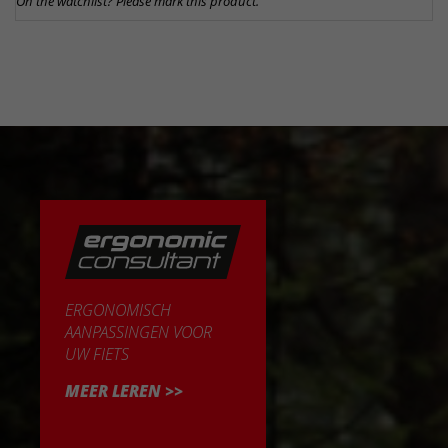
On the watchlist? Please mark this product.
ERGONOMISCH
AANPASSINGEN VOOR
UW FIETS
MEER LEREN >>