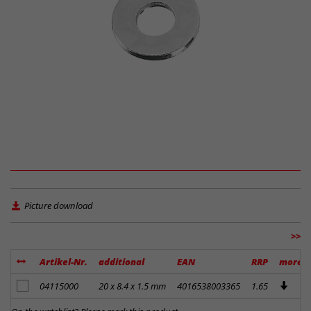
Picture download
>>
Artikel-Nr.
additional
EAN
RRP
more
add to notes
04115000
20 x 8.4 x 1.5 mm
4016538003365
1.65