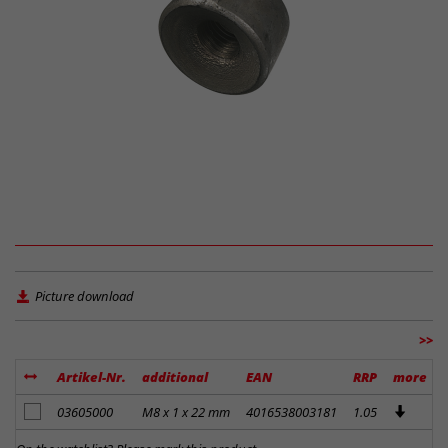
Picture download
>>
Artikel-Nr.
additional
EAN
RRP
more
add to notes
03605000
M8 x 1 x 22 mm
4016538003181
1.05