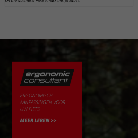
On the watchlist? Please mark this product.
ERGONOMISCH
AANPASSINGEN VOOR
UW FIETS
MEER LEREN >>