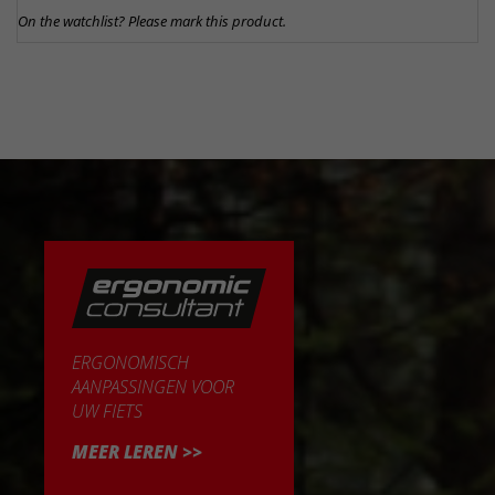
On the watchlist? Please mark this product.
ERGONOMISCH
AANPASSINGEN VOOR
UW FIETS
MEER LEREN >>