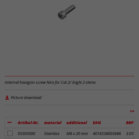
Internal hexagon screw Niro for Cat 2/ Eagle 2 stems
Picture download
>>
Artikel-Nr.
material
additional
EAN
RRP
add to notes
05305000
Stainless
M8 x 20 mm
4016538003686
3.05