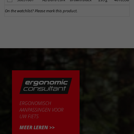
On the watchlist? Please mark this product.
ERGONOMISCH
AANPASSINGEN VOOR
UW FIETS
MEER LEREN >>