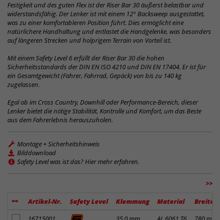
Festigkeit und des guten Flex ist der Riser Bar 30 äußerst belastbar und
widerstandsfähig. Der Lenker ist mit einem 12° Backsweep ausgestattet,
was zu einer komfortableren Position führt. Dies ermöglicht eine
natürlichere Handhaltung und entlastet die Handgelenke, was besonders
auf längeren Strecken und holprigem Terrain von Vorteil ist.
Mit einem Safety Level 6 erfüllt der Riser Bar 30 die hohen
Sicherheitsstandards der DIN EN ISO 4210 und DIN EN 17404. Er ist für
ein Gesamtgewicht (Fahrer, Fahrrad, Gepäck) von bis zu 140 kg
zugelassen.
Egal ob im Cross Country, Downhill oder Performance-Bereich, dieser
Lenker bietet die nötige Stabilität, Kontrolle und Komfort, um das Beste
aus dem Fahrerlebnis herauszuholen.
Montage + Sicherheitshinweis
Bilddownload
Safety Level was ist das? Hier mehr erfahren.
>>
Artikel-Nr.
Safety Level
Klemmung
Material
Breite
Artikel zum Merkzettel hinzufügen
16715001
35,0 mm
AL 6061 T6
780 mm