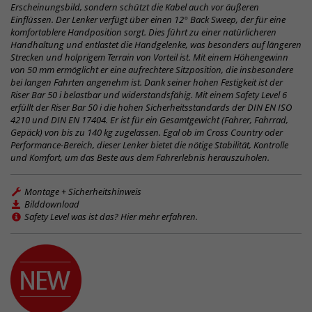
Erscheinungsbild, sondern schützt die Kabel auch vor äußeren
Einflüssen. Der Lenker verfügt über einen 12° Back Sweep, der für eine
komfortablere Handposition sorgt. Dies führt zu einer natürlicheren
Handhaltung und entlastet die Handgelenke, was besonders auf längeren
Strecken und holprigem Terrain von Vorteil ist. Mit einem Höhengewinn
von 50 mm ermöglicht er eine aufrechtere Sitzposition, die insbesondere
bei langen Fahrten angenehm ist. Dank seiner hohen Festigkeit ist der
Riser Bar 50 i belastbar und widerstandsfähig. Mit einem Safety Level 6
erfüllt der Riser Bar 50 i die hohen Sicherheitsstandards der DIN EN ISO
4210 und DIN EN 17404. Er ist für ein Gesamtgewicht (Fahrer, Fahrrad,
Gepäck) von bis zu 140 kg zugelassen. Egal ob im Cross Country oder
Performance-Bereich, dieser Lenker bietet die nötige Stabilität, Kontrolle
und Komfort, um das Beste aus dem Fahrerlebnis herauszuholen.
Montage + Sicherheitshinweis
Bilddownload
Safety Level was ist das? Hier mehr erfahren.