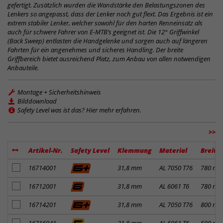
gefertigt. Zusätzlich wurden die Wandstärke den Belastungszonen des
Lenkers so angepasst, dass der Lenker noch gut flext. Das Ergebnis ist ein
extrem stabiler Lenker, welcher sowohl für den harten Renneinsatz als
auch für schwere Fahrer von E-MTB’s geeignet ist. Die 12° Griffwinkel
(Back Sweep) entlasten die Handgelenke und sorgen auch auf längeren
Fahrten für ein angenehmes und sicheres Handling. Der breite
Griffbereich bietet ausreichend Platz, zum Anbau von allen notwendigen
Anbauteile.
Montage + Sicherheitshinweis
Bilddownload
Safety Level was ist das? Hier mehr erfahren.
>>
Artikel-Nr.
Safety Level
Klemmung
Material
Breite
Artikel zum Merkzettel hinzufügen
16714001
31,8 mm
AL 7050 T76
780 m
Artikel zum Merkzettel hinzufügen
16712001
31,8 mm
AL 6061 T6
780 m
Artikel zum Merkzettel hinzufügen
16714201
31,8 mm
AL 7050 T76
800 m