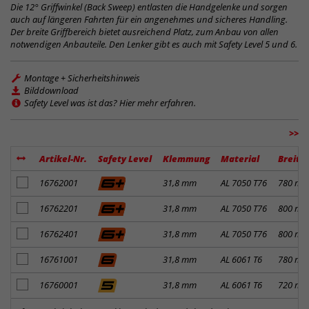
Die 12° Griffwinkel (Back Sweep) entlasten die Handgelenke und sorgen
auch auf längeren Fahrten für ein angenehmes und sicheres Handling.
Der breite Griffbereich bietet ausreichend Platz, zum Anbau von allen
notwendigen Anbauteile. Den Lenker gibt es auch mit Safety Level 5 und 6.
Montage + Sicherheitshinweis
Bilddownload
Safety Level was ist das? Hier mehr erfahren.
>>
Artikel-Nr.
Safety Level
Klemmung
Material
Breite
Artikel zum Merkzettel hinzufügen
16762001
31,8 mm
AL 7050 T76
780 m
Artikel zum Merkzettel hinzufügen
16762201
31,8 mm
AL 7050 T76
800 m
Artikel zum Merkzettel hinzufügen
16762401
31,8 mm
AL 7050 T76
800 m
Artikel zum Merkzettel hinzufügen
16761001
31,8 mm
AL 6061 T6
780 m
Artikel zum Merkzettel hinzufügen
16760001
31,8 mm
AL 6061 T6
720 m