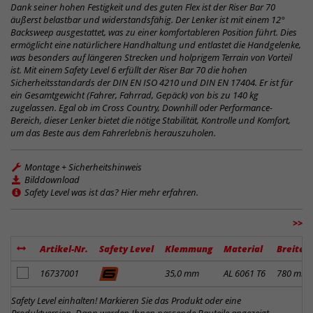
Dank seiner hohen Festigkeit und des guten Flex ist der Riser Bar 70
äußerst belastbar und widerstandsfähig. Der Lenker ist mit einem 12°
Backsweep ausgestattet, was zu einer komfortableren Position führt. Dies
ermöglicht eine natürlichere Handhaltung und entlastet die Handgelenke,
was besonders auf längeren Strecken und holprigem Terrain von Vorteil
ist. Mit einem Safety Level 6 erfüllt der Riser Bar 70 die hohen
Sicherheitsstandards der DIN EN ISO 4210 und DIN EN 17404. Er ist für
ein Gesamtgewicht (Fahrer, Fahrrad, Gepäck) von bis zu 140 kg
zugelassen. Egal ob im Cross Country, Downhill oder Performance-
Bereich, dieser Lenker bietet die nötige Stabilität, Kontrolle und Komfort,
um das Beste aus dem Fahrerlebnis herauszuholen.
Montage + Sicherheitshinweis
Bilddownload
Safety Level was ist das? Hier mehr erfahren.
>>
Artikel-Nr.
Safety Level
Klemmung
Material
Breite
Artikel zum Merkzettel hinzufügen
16737001
35,0 mm
AL 6061 T6
780 mm
Safety Level einhalten! Markieren Sie das Produkt oder eine