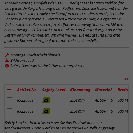
Thomas Castner, empfiehlt den AHS Superlight Lenker ausdrücklich für
eine gesunde Körperhaltung beim Radfahren. Zusätzlich zeichnet sich der
Lenker durch seine praktische Klappfunktion aus, die es ermöglicht, das
Fahrrad platzsparend zu verstauen – ideal für Pendler, die öffentliche
Verkehrsmittel nutzen, oder für Radfahrer mit wenig Stauraum. Mit dem
AHS Superlight Lenker wird Funktionalität, Komfort und ergonomisches
Design optimal kombiniert, um eine individuelle Anpassung und eine
gesunde Körperhaltung auf dem Fahrrad sicherzustellen.
Montage + Sicherheitshinweis
Bilddownload
Safety Level was ist das? Hier mehr erfahren.
>>
Artikel-Nr.
Safety Level
Klemmung
Material
Breite
Artikel zum Merkzettel hinzufügen
85225001
25,4 mm
AL 6061 T6
600 mm
Artikel zum Merkzettel hinzufügen
85226001
25,4 mm
AL 6061 T6
600 mm
Safety Level einhalten! Markieren Sie das Produkt oder eine
Produktversion. Dann werden Ihnen passende Bauteile angezeigt.