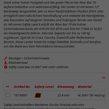
Dank seiner hohen Festigkeit und des guten Flex ist der Riser Bar 70
äußerst belastbar und widerstandsfähig. Der Lenker ist mit einem 12°
Backsweep ausgestattet, was zu einer komfortableren Position führt. Dies
ermöglicht eine natürlichere Handhaltung und entlastet die Handgelenke,
was besonders auf längeren Strecken und holprigem Terrain von Vorteil
ist. Mit einem Safety Level 6 erfüllt der Riser Bar 70 die hohen
Sicherheitsstandards der DIN EN ISO 4210 und DIN EN 17404. Er ist für
ein Gesamtgewicht (Fahrer, Fahrrad, Gepäck) von bis zu 140 kg
zugelassen. Egal ob im Cross Country, Downhill oder Performance-
Bereich, dieser Lenker bietet die nötige Stabilität, Kontrolle und Komfort,
um das Beste aus dem Fahrerlebnis herauszuholen.
Montage + Sicherheitshinweis
Bilddownload
Safety Level was ist das? Hier mehr erfahren.
>>
Artikel-Nr.
Safety Level
Klemmung
Material
Artikel zum Merkzettel hinzufügen
16730001
25,4 mm
AL 6061 T6/ verjüngt
Safety Level einhalten! Markieren Sie das Produkt oder eine