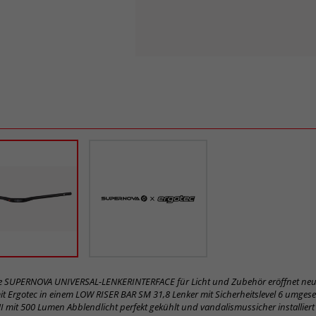
re SUPERNOVA UNIVERSAL-LENKERINTERFACE für Licht und Zubehör eröffnet neue
t Ergotec in einem LOW RISER BAR SM 31,8 Lenker mit Sicherheitslevel 6 umgeset
mit 500 Lumen Abblendlicht perfekt gekühlt und vandalismussicher installiert
n externe Leuchten mit dem robusten mechanischen Adapter montiert werden. D
en USB-C-Stecker zum Laden/Betreiben von Geräten auf oder ermöglicht eine s
ses vielseitige Design verbessert Ästhetik, vereinfacht Setup und steigert die Fun
r diese neue Schnittstelle sind in Entwicklung. Der Verkauf erfolgt über Supern
d
was ist das? Hier mehr erfahren.
ikel-Nr.
Safety Level
Klemmung
Material
59401
31,8 mm
AL 6061 T6
inhalten! Markieren Sie das Produkt oder eine Produktversion. Dann werden Ihn