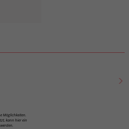
 Möglichkeiten.
zt, kann hier ein
 werden.
as Interface
aubere
ktionalität.
ova.
Breite
Höhe
Grifflänge
Mehr
780 mm
15 mm
240 mm
en passende Bauteile angezeigt. Zugleich wird das Produkt auf Ihren