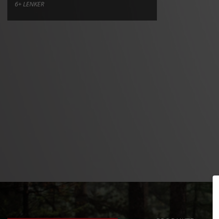
PRODUKTE
SAFETY LEVEL
ERGONOMIE
NEWS
DAS FAHRRAD RICHTIG
EINSTELLEN
SERVICE
UNTERNEHMEN
ERFAHRE MEHR >>
INT. DISTRIBUTOR