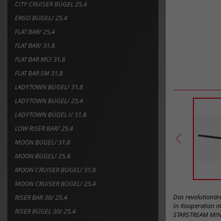
MOON BÜGEL/ 31,8
MOON BÜGEL/ 25,4
MOON CRUISER BÜGEL/ 31,8
MOON CRUISER BÜGEL/ 25,4
Das revolutionä
RISER BAR 30/ 25,4
In Kooperation mi
RISER BÜGEL 30/ 25,4
STARSTREAM MINI 
Alternativ könne
RISER BAR MAS/ 31,8
nimmt clever ein
RISER BAR 30/ 31,8
Kabelführung. Die
Weitere Module fü
RISER BAR 30 COMFORT/ 31,8
RISER BAR 50/ 25,4
Bilddownloa
RISER BAR 50/ 31,8
Safety Level 
RISER BAR 50 I/ 31,8
RISER BAR 30/ 35,0
Art
RISER BAR 50/ 35,0
Artikel
167
RISER BAR 50 I/ 35,0
zum
Merkzettel
Safety Level e
RISER BAR 50 COMFORT/ 31,8