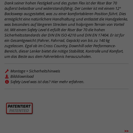
Dank seiner hohen Festigkeit und des guten Flex ist der Riser Bar 70
äußerst belastbar und widerstandsfähig. Der Lenker ist mit einem 12°
Backsweep ausgestattet, was zu einer komfortableren Position führt. Dies
ermöglicht eine natürlichere Handhaltung und entlastet die Handgelenke,
was besonders auf längeren Strecken und holprigem Terrain von Vorteil
ist. Mit einem Safety Level 6 erfüllt der Riser Bar 70 die hohen
Sicherheitsstandards der DIN EN ISO 4210 und DIN EN 17404. Er ist für
ein Gesamtgewicht (Fahrer, Fahrrad, Gepäck) von bis zu 140 kg
zugelassen. Egal ob im Cross Country, Downhill oder Performance-
Bereich, dieser Lenker bietet die nötige Stabilität, Kontrolle und Komfort,
um das Beste aus dem Fahrerlebnis herauszuholen.
Montage + Sicherheitshinweis
Bilddownload
Safety Level was ist das? Hier mehr erfahren.
>>