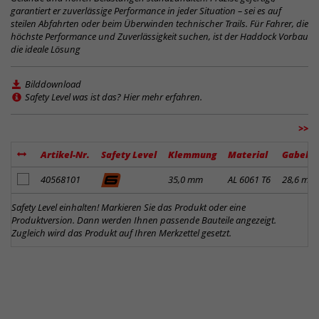
garantiert er zuverlässige Performance in jeder Situation – sei es auf
steilen Abfahrten oder beim Überwinden technischer Trails. Für Fahrer, die
höchste Performance und Zuverlässigkeit suchen, ist der Haddock Vorbau
die ideale Lösung
Bilddownload
Safety Level was ist das? Hier mehr erfahren.
>>
Artikel-Nr.
Safety Level
Klemmung
Material
Gabelk
Artikel zum Merkzettel hinzufügen
40568101
35,0 mm
AL 6061 T6
28,6 mm
Safety Level einhalten! Markieren Sie das Produkt oder eine
Produktversion. Dann werden Ihnen passende Bauteile angezeigt.
Zugleich wird das Produkt auf Ihren Merkzettel gesetzt.