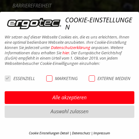
BARRIEREFREIHEIT
KONTAKT
COOKIE-EINSTELLUNGE
KARRIERE
N
B2B PORTAL
Wir setzen auf dieser Webseite Cookies ein, die es uns erleichtern, Ihnen
eine optimal bedienbare Webseite anzubieten. Ihre Cookie-Einstellung
COOKIES
können Sie jederzeit unter
Datenschutzerklärung
anpassen. Weitere
Informationen dazu erhalten Sie
hier
. Der Europäische Gerichtshof
(EuGH) empfiehlt in einem Urteil vom 1. Oktober 2019, von jedem
Webseitenbesucher Cookie-Einwilligungen einzuholen:
ESSENZIELL
MARKETING
EXTERNE MEDIEN
Alle akzeptieren
Auswahl zulassen
Cookie Einstellungen Detail
Datenschutz
Impressum