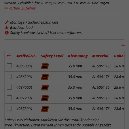
werden. Erhältlich für 70 mm, 90 mm und 110 mm Ausladungen.
>>Vorbau Zubehör
Montage + Sicherheitshinweis
Bilddownload
Safety Level was ist das? Hier mehr erfahren.
>>
Artikel-Nr.
Safety Level
Klemmung
Material
Gabelk
Artikel zum Merkzettel hinzufügen
40860001
35,0 mm
AL 6061 T6
28,6 mm
Artikel zum Merkzettel hinzufügen
40862001
35,0 mm
AL 6061 T6
28,6 mm
Artikel zum Merkzettel hinzufügen
40870001
35,0 mm
AL 6061 T6
28,6 mm
Artikel zum Merkzettel hinzufügen
40872001
35,0 mm
AL 6061 T6
28,6 mm
Artikel zum Merkzettel hinzufügen
40873001
35,0 mm
AL 6061 T6
28,6 mm
Safety Level einhalten! Markieren Sie das Produkt oder eine
Produktversion. Dann werden Ihnen passende Bauteile angezeigt.