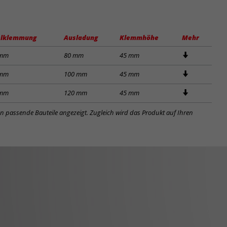
lklemmung
Ausladung
Klemmhöhe
Mehr
 mm
80 mm
45 mm
 mm
100 mm
45 mm
 mm
120 mm
45 mm
en passende Bauteile angezeigt. Zugleich wird das Produkt auf Ihren