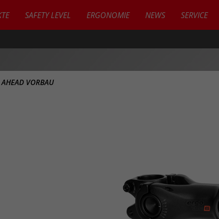
TE
SAFETY LEVEL
ERGONOMIE
NEWS
SERVICE
>
AHEAD VORBAU