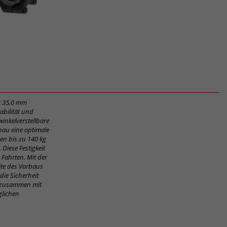
it 35,0 mm
abilität und
winkelverstellbare
rbau eine optimale
gen bis zu 140 kg
Diese Festigkeit
 Fahrten. Mit der
eite des Vorbaus
ie Sicherheit
n, zusammen mit
glichen