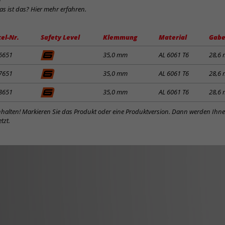
was ist das? Hier mehr erfahren.
kel-Nr.
Safety Level
Klemmung
Material
Gabe
6651
35,0 mm
AL 6061 T6
28,6
7651
35,0 mm
AL 6061 T6
28,6
8651
35,0 mm
AL 6061 T6
28,6
inhalten! Markieren Sie das Produkt oder eine Produktversion. Dann werden Ihn
tzt.