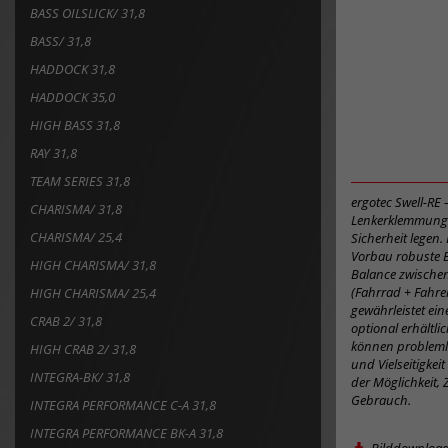
BASS OILSLICK/ 31,8
BASS/ 31,8
HADDOCK 31,8
HADDOCK 35,0
HIGH BASS 31,8
RAY 31,8
TEAM SERIES 31,8
ergotec Swell-RE 
CHARISMA/ 31,8
Lenkerklemmung is
CHARISMA/ 25,4
Sicherheit legen.
Vorbau robuste Ba
HIGH CHARISMA/ 31,8
Balance zwischen 
(Fahrrad + Fahre
HIGH CHARISMA/ 25,4
gewährleistet ei
CRAB 2/ 31,8
optional erhältli
können problemlo
HIGH CRAB 2/ 31,8
und Vielseitigkei
INTEGRA-BK/ 31,8
der Möglichkeit,
Gebrauch.
INTEGRA PERFORMANCE C-A 31,8
INTEGRA PERFORMANCE BK-A 31,8
Bilddownloa