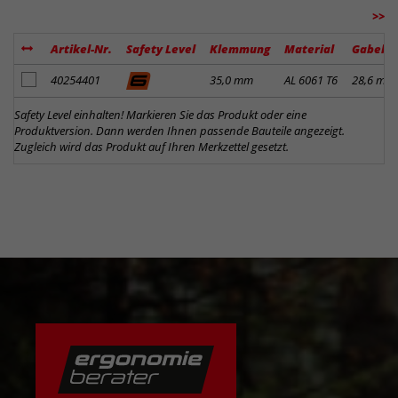
>>
Artikel-Nr.
Safety Level
Klemmung
Material
Gabelk
Artikel zum Merkzettel hinzufügen
40254401
35,0 mm
AL 6061 T6
28,6 mm
Safety Level einhalten! Markieren Sie das Produkt oder eine
Produktversion. Dann werden Ihnen passende Bauteile angezeigt.
Zugleich wird das Produkt auf Ihren Merkzettel gesetzt.