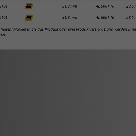
8101
31,8 mm
AL 6061 T6
28,6
6101
31,8 mm
AL 6061 T6
28,6
inhalten! Markieren Sie das Produkt oder eine Produktversion. Dann werden Ihn
tzt.