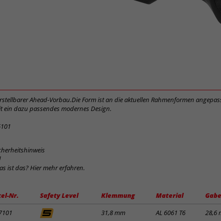
verstellbarer Ahead-Vorbau.Die Form ist an die aktuellen Rahmenformen angepass
t ein dazu passendes modernes Design.
6101
cherheitshinweis
d
was ist das? Hier mehr erfahren.
kel-Nr.
Safety Level
Klemmung
Material
Gabe
7101
31,8 mm
AL 6061 T6
28,6