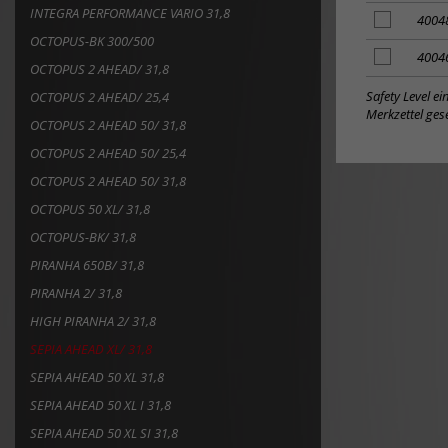
zum
INTEGRA PERFORMANCE VARIO 31,8
Merkzettel
Artikel
4004
hinzufügen
zum
OCTOPUS-BK 300/500
Merkzettel
Artikel
4004
OCTOPUS 2 AHEAD/ 31,8
hinzufügen
zum
Merkzettel
Safety Level e
OCTOPUS 2 AHEAD/ 25,4
hinzufügen
Merkzettel gese
OCTOPUS 2 AHEAD 50/ 31,8
OCTOPUS 2 AHEAD 50/ 25,4
OCTOPUS 2 AHEAD 50/ 31,8
OCTOPUS 50 XL/ 31,8
OCTOPUS-BK/ 31,8
PIRANHA 650B/ 31,8
PIRANHA 2/ 31,8
HIGH PIRANHA 2/ 31,8
SEPIA AHEAD XL/ 31,8
SEPIA AHEAD 50 XL 31,8
SEPIA AHEAD 50 XL I 31,8
SEPIA AHEAD 50 XL SI 31,8