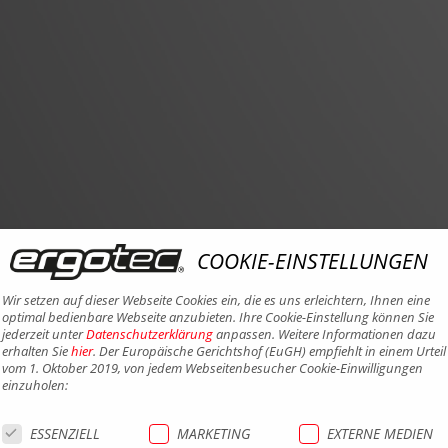
COOKIE-EINSTELLUNGEN
Wir setzen auf dieser Webseite Cookies ein, die es uns erleichtern, Ihnen eine
optimal bedienbare Webseite anzubieten. Ihre Cookie-Einstellung können Sie
jederzeit unter
Datenschutzerklärung
anpassen. Weitere Informationen dazu
erhalten Sie
hier
. Der Europäische Gerichtshof (EuGH) empfiehlt in einem Urteil
vom 1. Oktober 2019, von jedem Webseitenbesucher Cookie-Einwilligungen
einzuholen:
ESSENZIELL
MARKETING
EXTERNE MEDIEN