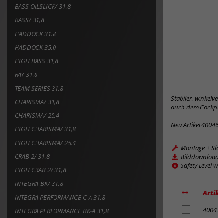
BASS OILSLICK/ 31,8
BASS/ 31,8
HADDOCK 31,8
HADDOCK 35,0
HIGH BASS 31,8
RAY 31,8
TEAM SERIES 31,8
Stabiler, winkel
CHARISMA/ 31,8
auch dem Cockpi
CHARISMA/ 25,4
Neu Artikel 4004
HIGH CHARISMA/ 31,8
HIGH CHARISMA/ 25,4
Montage + Si
CRAB 2/ 31,8
Bilddownloa
Safety Level 
HIGH CRAB 2/ 31,8
INTEGRA-BK/ 31,8
Arti
INTEGRA PERFORMANCE C-A 31,8
Artikel
4004
INTEGRA PERFORMANCE BK-A 31,8