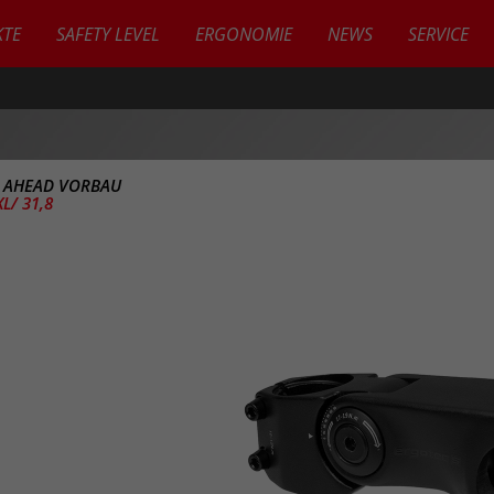
TE
SAFETY LEVEL
ERGONOMIE
NEWS
SERVICE
>
AHEAD VORBAU
L/ 31,8