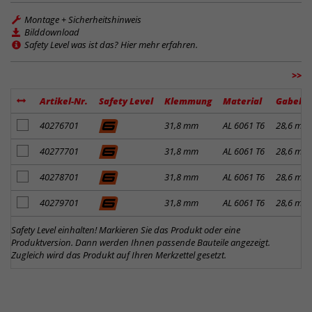
Montage + Sicherheitshinweis
Bilddownload
Safety Level was ist das? Hier mehr erfahren.
>>
Artikel-Nr.
Safety Level
Klemmung
Material
Gabelk
Artikel zum Merkzettel hinzufügen
40276701
31,8 mm
AL 6061 T6
28,6 mm
Artikel zum Merkzettel hinzufügen
40277701
31,8 mm
AL 6061 T6
28,6 mm
Artikel zum Merkzettel hinzufügen
40278701
31,8 mm
AL 6061 T6
28,6 mm
Artikel zum Merkzettel hinzufügen
40279701
31,8 mm
AL 6061 T6
28,6 mm
Safety Level einhalten! Markieren Sie das Produkt oder eine
Produktversion. Dann werden Ihnen passende Bauteile angezeigt.
Zugleich wird das Produkt auf Ihren Merkzettel gesetzt.