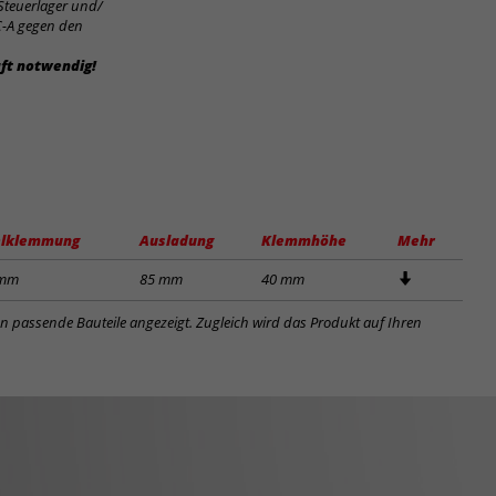
 Steuerlager und/
C-A gegen den
ft notwendig!
lklemmung
Ausladung
Klemmhöhe
Mehr
 mm
85 mm
40 mm
en passende Bauteile angezeigt. Zugleich wird das Produkt auf Ihren