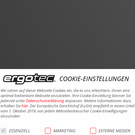
COOKIE-EINSTELLUNGEN
Wir setzen auf dieser Webseite Cookies ein, die es uns erleichtern, Ihnen eine
optimal bedienbare Webseite anzubieten. Ihre Cookie-Einstellung können Sie
jederzeit unter
Datenschutzerklärung
anpassen. Weitere Informationen dazu
erhalten Sie
hier
. Der Europäische Gerichtshof (EuGH) empfiehlt in einem Urteil
vom 1. Oktober 2019, von jedem Webseitenbesucher Cookie-Einwilligungen
einzuholen:
ESSENZIELL
MARKETING
EXTERNE MEDIEN