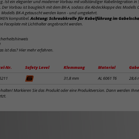
. Ist ein eleganter und moderner Vorbau mit vollständiger Kabelintegration in
. Der Vorbau ist baugleich mit dem BK-A, sodass die Abdeckkappe des Modells 
s Modells BK-A getauscht werden kann - und umgekehrt.
OKEN kompatibel.
Achtung: Schraubkralle für Kabelführung im Gabelscha
ne Faceplate mit Lichthalter angebracht werden.
cherheitshinweis
d
was ist das? Hier mehr erfahren.
kel-Nr.
Safety Level
Klemmung
Material
Gabe
6211
31,8 mm
AL 6061 T6
28,6
inhalten! Markieren Sie das Produkt oder eine Produktversion. Dann werden Ihn
tzt.