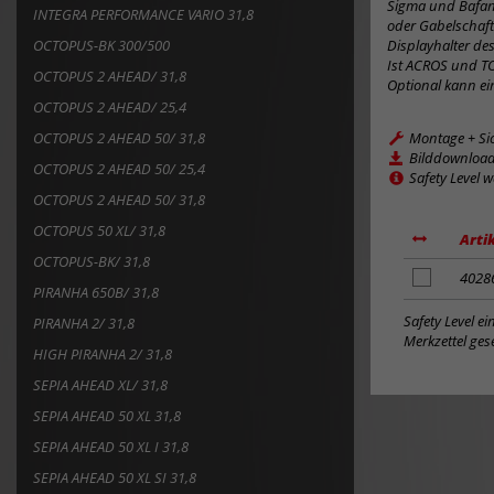
Sigma und Bafang
INTEGRA PERFORMANCE VARIO 31,8
oder Gabelschaft
OCTOPUS-BK 300/500
Displayhalter de
Ist ACROS und T
OCTOPUS 2 AHEAD/ 31,8
Optional kann ei
OCTOPUS 2 AHEAD/ 25,4
OCTOPUS 2 AHEAD 50/ 31,8
Montage + Si
Bilddownloa
OCTOPUS 2 AHEAD 50/ 25,4
Safety Level 
OCTOPUS 2 AHEAD 50/ 31,8
OCTOPUS 50 XL/ 31,8
Arti
OCTOPUS-BK/ 31,8
Artikel
4028
PIRANHA 650B/ 31,8
zum
Merkzettel
Safety Level e
PIRANHA 2/ 31,8
hinzufügen
Merkzettel gese
HIGH PIRANHA 2/ 31,8
SEPIA AHEAD XL/ 31,8
SEPIA AHEAD 50 XL 31,8
SEPIA AHEAD 50 XL I 31,8
SEPIA AHEAD 50 XL SI 31,8