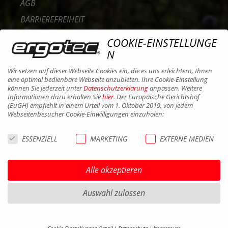
AGB
BARRIEREFREIHEIT
KONTAKT
COOKIE-EINSTELLUNGE
KARRIERE
N
B2B PORTAL
Wir setzen auf dieser Webseite Cookies ein, die es uns erleichtern, Ihnen
eine optimal bedienbare Webseite anzubieten. Ihre Cookie-Einstellung
COOKIES
können Sie jederzeit unter
Datenschutzerklärung
anpassen. Weitere
Informationen dazu erhalten Sie
hier
. Der Europäische Gerichtshof
(EuGH) empfiehlt in einem Urteil vom 1. Oktober 2019, von jedem
Webseitenbesucher Cookie-Einwilligungen einzuholen:
ESSENZIELL
MARKETING
EXTERNE MEDIEN
Alle akzeptieren
Auswahl zulassen