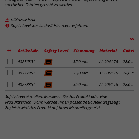
sportlichen Fahrten gerecht zu werden.
Bilddownload
Safety Level was ist das? Hier mehr erfahren.
>>
Artikel-Nr.
Safety Level
Klemmung
Material
Gabelk
Artikel zum Merkzettel hinzufügen
40276851
35,0 mm
AL 6061 T6
28,6 mm
Artikel zum Merkzettel hinzufügen
40277851
35,0 mm
AL 6061 T6
28,6 mm
Artikel zum Merkzettel hinzufügen
40278851
35,0 mm
AL 6061 T6
28,6 mm
Safety Level einhalten! Markieren Sie das Produkt oder eine
Produktversion. Dann werden Ihnen passende Bauteile angezeigt.
Zugleich wird das Produkt auf Ihren Merkzettel gesetzt.