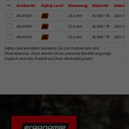
Artikel-Nr.
Safety Level
Klemmung
Material
Gabelk
Artikel zum Merkzettel hinzufügen
40241001
25,4 mm
AL 6061 T6
28,6 mm
Artikel zum Merkzettel hinzufügen
40243001
25,4 mm
AL 6061 T6
28,6 mm
Artikel zum Merkzettel hinzufügen
40245001
25,4 mm
AL 6061 T6
28,6 mm
Safety Level einhalten! Markieren Sie das Produkt oder eine
Produktversion. Dann werden Ihnen passende Bauteile angezeigt.
Zugleich wird das Produkt auf Ihren Merkzettel gesetzt.