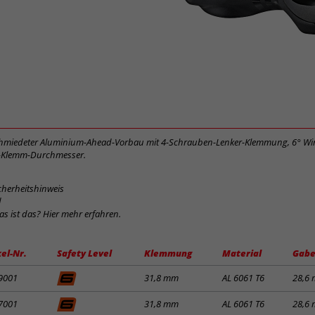
schmiedeter Aluminium-Ahead-Vorbau mit 4-Schrauben-Lenker-Klemmung, 6° Wi
-Klemm-Durchmesser.
cherheitshinweis
d
was ist das? Hier mehr erfahren.
kel-Nr.
Safety Level
Klemmung
Material
Gabe
9001
31,8 mm
AL 6061 T6
28,6
7001
31,8 mm
AL 6061 T6
28,6