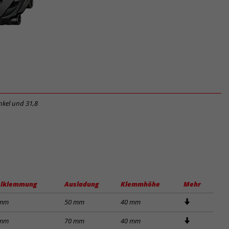
nkel und 31,8
lklemmung
Ausladung
Klemmhöhe
Mehr
 mm
50 mm
40 mm
 mm
70 mm
40 mm