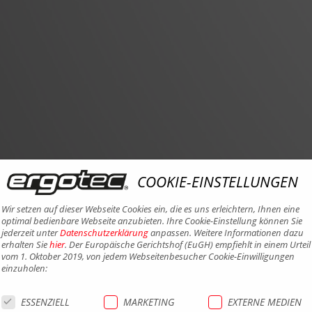
COOKIE-EINSTELLUNGEN
Wir setzen auf dieser Webseite Cookies ein, die es uns erleichtern, Ihnen eine
optimal bedienbare Webseite anzubieten. Ihre Cookie-Einstellung können Sie
jederzeit unter
Datenschutzerklärung
anpassen. Weitere Informationen dazu
erhalten Sie
hier
. Der Europäische Gerichtshof (EuGH) empfiehlt in einem Urteil
vom 1. Oktober 2019, von jedem Webseitenbesucher Cookie-Einwilligungen
einzuholen:
ESSENZIELL
MARKETING
EXTERNE MEDIEN