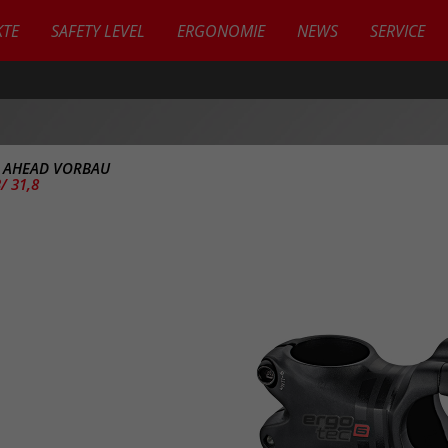
TE
SAFETY LEVEL
ERGONOMIE
NEWS
SERVICE
>
AHEAD VORBAU
/ 31,8