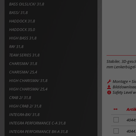
BASS OILSLICK/ 31,8
BASS/ 31,8
HADDOCK 31,8
HADDOCK 35,0
HIGH BASS 31,8
RAY 31,8
TEAM SERIES 31,8
Stabiler, 3D-ge
CHARISMA/ 31,8
mm Lenkerbügel
CHARISMA/ 25,4
HIGH CHARISMA/ 31,8
Montage + Si
Bilddownloa
HIGH CHARISMA/ 25,4
Safety Level 
CRAB 2/ 31,8
HIGH CRAB 2/ 31,8
Arti
INTEGRA-BK/ 31,8
Artikel
4044
INTEGRA PERFORMANCE C-A 31,8
zum
Merkzettel
Artikel
4044
INTEGRA PERFORMANCE BK-A 31,8