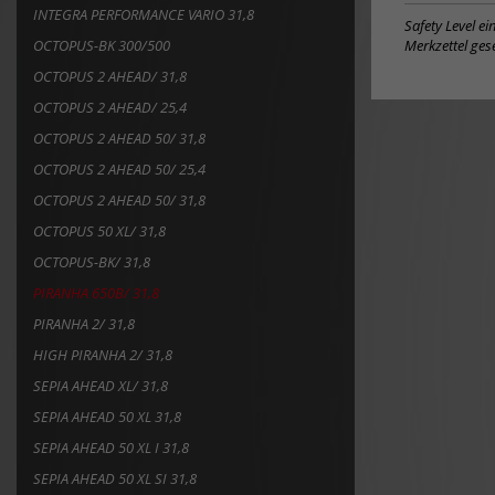
hinzufügen
zum
INTEGRA PERFORMANCE VARIO 31,8
Merkzettel
Safety Level e
hinzufügen
Merkzettel gese
OCTOPUS-BK 300/500
OCTOPUS 2 AHEAD/ 31,8
OCTOPUS 2 AHEAD/ 25,4
OCTOPUS 2 AHEAD 50/ 31,8
OCTOPUS 2 AHEAD 50/ 25,4
OCTOPUS 2 AHEAD 50/ 31,8
OCTOPUS 50 XL/ 31,8
OCTOPUS-BK/ 31,8
PIRANHA 650B/ 31,8
PIRANHA 2/ 31,8
HIGH PIRANHA 2/ 31,8
SEPIA AHEAD XL/ 31,8
SEPIA AHEAD 50 XL 31,8
SEPIA AHEAD 50 XL I 31,8
SEPIA AHEAD 50 XL SI 31,8