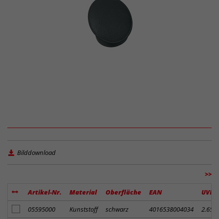
Bilddownload
>>
Artikel-Nr.
Material
Oberfläche
EAN
UVP
Artikel zum Merkzettel hinzufügen
05595000
Kunststoff
schwarz
4016538004034
2.65