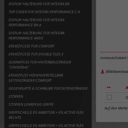
DISPLAY HALTERUNG FÜR INTEGRA BK
TOP COVER FÜR INTEGRA PERFORMANCE C-A
DISPLAY HALTERUNG FÜR INTEGRA
PERFORMANCE BK-A
DISPLAY HALTERUNG FÜR INTEGRA
PERFORMANCE VARIO
ERSATZFÜSSE FÜR COMFORT
ERSATZFÜSSE FÜR DOUBLE FLEX 3
Innensechskant 
GUMMIFUSS FÜR HINTERBAUSTÄNDER "
UNIVERSAL"
Bilddownloa
ERSATZFUSS HÖHENVERSTELLBAR S
EITENSTÄNDER COMFORT
A
GEGENPLATTE & SCHRAUBE FÜR SEITENSTÄNDER
STOPFEN
Artikel
0
zum
STOPFEN LENKER EG GRIFFE
Merkzettel
Auf den Merkze
GRIFFSCHELLE EG AMBITION + EG ACTIVE FLEX
hinzufügen
RECHTS
GRIFFSCHELLE EG AMBITION + EG ACTIVE FLEX