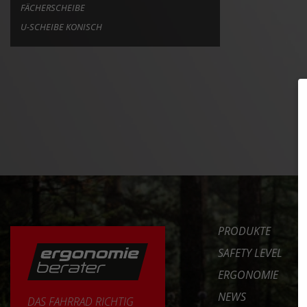
FÄCHERSCHEIBE
U-SCHEIBE KONISCH
PRODUKTE
SAFETY LEVEL
ERGONOMIE
NEWS
DAS FAHRRAD RICHTIG