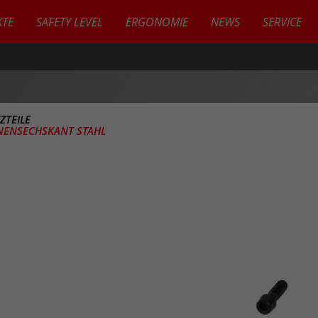
TE
SAFETY LEVEL
ERGONOMIE
NEWS
SERVICE
ZTEILE
NENSECHSKANT STAHL