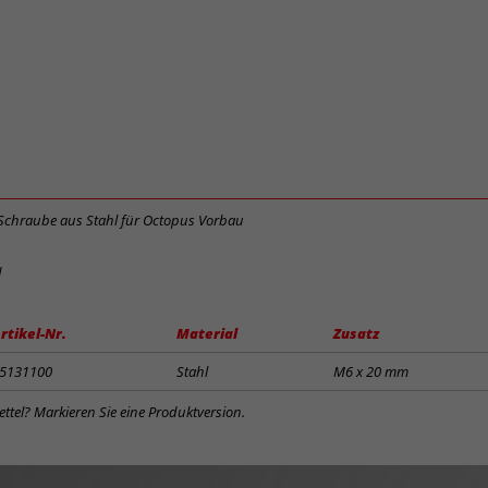
Schraube aus Stahl für Octopus Vorbau
d
rtikel-Nr.
Material
Zusatz
5131100
Stahl
M6 x 20 mm
ttel? Markieren Sie eine Produktversion.