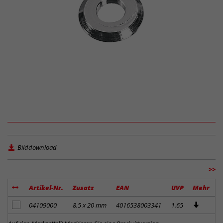
Bilddownload
>>
Artikel-Nr.
Zusatz
EAN
UVP
Mehr
Artikel zum Merkzettel hinzufügen
04109000
8.5 x 20 mm
4016538003341
1.65