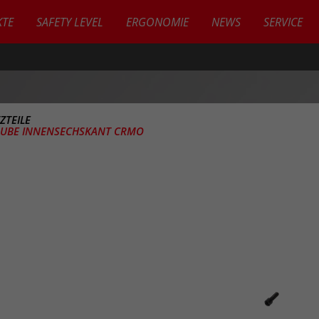
TE
SAFETY LEVEL
ERGONOMIE
NEWS
SERVICE
ZTEILE
UBE INNENSECHSKANT CRMO