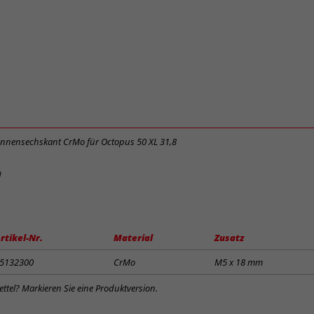
Innensechskant CrMo für Octopus 50 XL 31,8
d
rtikel-Nr.
Material
Zusatz
5132300
CrMo
M5 x 18 mm
ttel? Markieren Sie eine Produktversion.