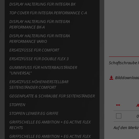
DISPLAY HALTERUNG FÜR INTEGRA BK
TOP COVER FÜR INTEGRA PERFORMANCE C-A
DISPLAY HALTERUNG FÜR INTEGRA
PERFORMANCE BK-A
DISPLAY HALTERUNG FÜR INTEGRA
PERFORMANCE VARIO
ERSATZFÜSSE FÜR COMFORT
ERSATZFÜSSE FÜR DOUBLE FLEX 3
Schaftschraube 
GUMMIFUSS FÜR HINTERBAUSTÄNDER "
UNIVERSAL"
Bilddownloa
ERSATZFUSS HÖHENVERSTELLBAR S
EITENSTÄNDER COMFORT
GEGENPLATTE & SCHRAUBE FÜR SEITENSTÄNDER
STOPFEN
A
STOPFEN LENKER EG GRIFFE
Artikel
0
zum
GRIFFSCHELLE EG AMBITION + EG ACTIVE FLEX
Merkzettel
Auf den Merkze
RECHTS
hinzufügen
GRIFFSCHELLE EG AMBITION + EG ACTIVE FLEX