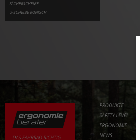
FÄCHERSCHEIBE
U-SCHEIBE KONISCH
PRODUKTE
SAFETY LEVEL
ERGONOMIE
NEWS
DAS FAHRRAD RICHTIG