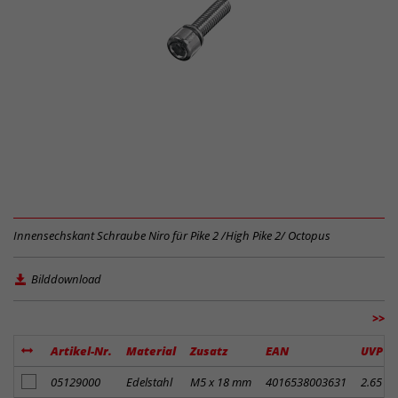
Innensechskant Schraube Niro für Pike 2 /High Pike 2/ Octopus
Bilddownload
>>
Artikel-Nr.
Material
Zusatz
EAN
UVP
Artikel zum Merkzettel hinzufügen
05129000
Edelstahl
M5 x 18 mm
4016538003631
2.65