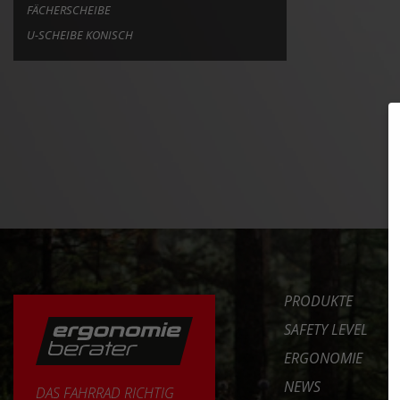
FÄCHERSCHEIBE
U-SCHEIBE KONISCH
PRODUKTE
SAFETY LEVEL
ERGONOMIE
NEWS
DAS FAHRRAD RICHTIG