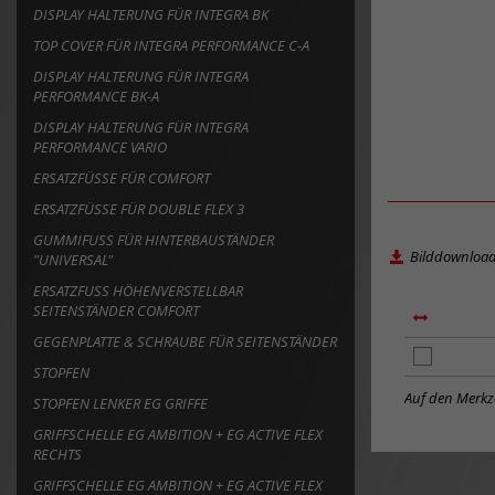
DISPLAY HALTERUNG FÜR INTEGRA BK
TOP COVER FÜR INTEGRA PERFORMANCE C-A
DISPLAY HALTERUNG FÜR INTEGRA
PERFORMANCE BK-A
DISPLAY HALTERUNG FÜR INTEGRA
PERFORMANCE VARIO
ERSATZFÜSSE FÜR COMFORT
ERSATZFÜSSE FÜR DOUBLE FLEX 3
GUMMIFUSS FÜR HINTERBAUSTÄNDER "
Bilddownloa
UNIVERSAL"
ERSATZFUSS HÖHENVERSTELLBAR S
EITENSTÄNDER COMFORT
GEGENPLATTE & SCHRAUBE FÜR SEITENSTÄNDER
Artikel
STOPFEN
zum
Merkzettel
Auf den Merkze
STOPFEN LENKER EG GRIFFE
hinzufügen
GRIFFSCHELLE EG AMBITION + EG ACTIVE FLEX
RECHTS
GRIFFSCHELLE EG AMBITION + EG ACTIVE FLEX