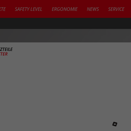
TE
SAFETY LEVEL
ERGONOMIE
NEWS
SERVICE
ZTEILE
TER