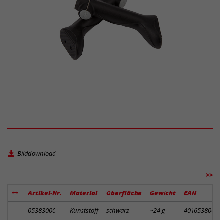
Bilddownload
>>
Artikel-Nr.
Material
Oberfläche
Gewicht
EAN
Artikel zum Merkzettel hinzufügen
05383000
Kunststoff
schwarz
~24 g
4016538003