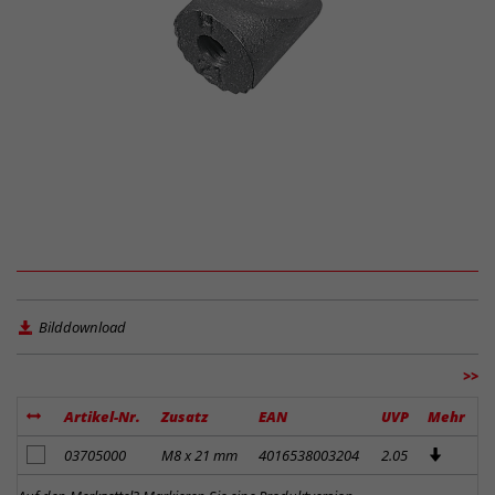
Bilddownload
>>
Artikel-Nr.
Zusatz
EAN
UVP
Mehr
Artikel zum Merkzettel hinzufügen
03705000
M8 x 21 mm
4016538003204
2.05