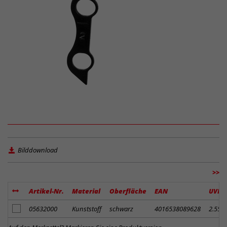
Bilddownload
>>
Artikel-Nr.
Material
Oberfläche
EAN
UVP
Artikel zum Merkzettel hinzufügen
05632000
Kunststoff
schwarz
4016538089628
2.55