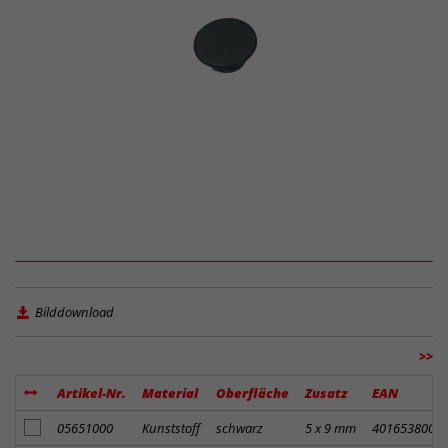
Bilddownload
>>
Artikel-Nr.
Material
Oberfläche
Zusatz
EAN
Artikel zum Merkzettel hinzufügen
05651000
Kunststoff
schwarz
5 x 9 mm
4016538004