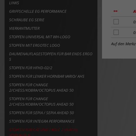
LINKS
GRIFFSCHELLE EG PERFORMANCE
A
SCHRAUBE EG SERIE
Artikel
0
zum
VIERKANTMUTTER
Artikel
0
Merkzettel
STOPFEN UNIVERSAL MIT WH-LOGO
zum
hinzufügen
Merkzettel
Auf den Merkze
STOPFEN MIT ERGOTEC LOGO
hinzufügen
DAUMENAUFLAGESTOPFEN FÜR BAR ENDS ERGO
S
STOPFEN FÜR HFHD-02/2
STOPFEN FÜR LENKER HORNBAR VARIO/ AHS
STOPFEN FÜR CHANGE
2/CHESS/KOBRA/OCTOPUS AHEAD 50
STOPFEN FÜR CHANGE
2/CHESS/KOBRA/OCTOPUS AHEAD 50
STOPFEN FÜR SEPIA / SEPIA AHEAD 50
STOPFEN FÜR INTEGRA PERFORMANCE
STOPFEN FÜR CAT UND EAGLE 2 (FLACH)
VORBAUTEN