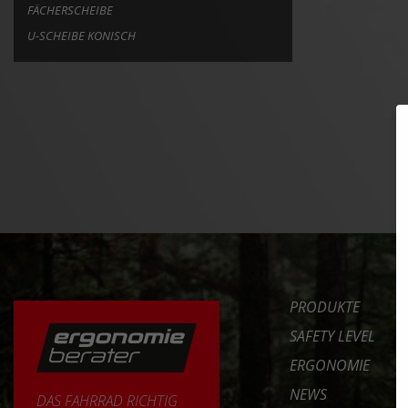
FÄCHERSCHEIBE
U-SCHEIBE KONISCH
PRODUKTE
SAFETY LEVEL
ERGONOMIE
NEWS
DAS FAHRRAD RICHTIG