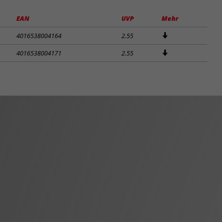
EAN
UVP
Mehr
4016538004164
2.55
4016538004171
2.55