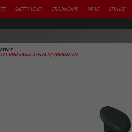
TE
SAFETY LEVEL
ERGONOMIE
NEWS
SERVICE
ZTEILE
CAT UND EAGLE 2 (FLACH) VORBAUTEN