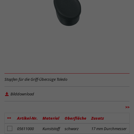
Stopfen für die Griff-Überzüge Toledo
Bilddownload
>>
Artikel-Nr.
Material
Oberfläche
Zusatz
E
Artikel zum Merkzettel hinzufügen
05611000
Kunststoff
schwarz
17 mm Durchmesser
4