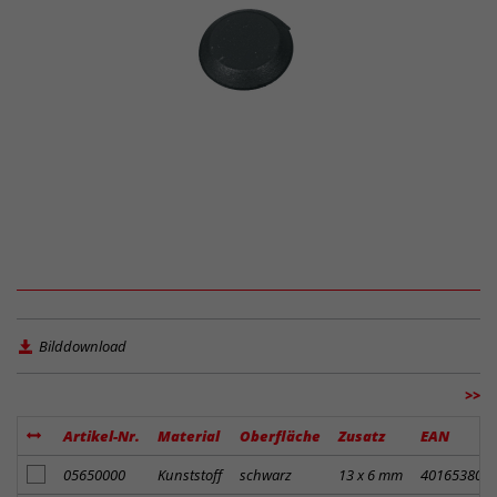
Bilddownload
>>
Artikel-Nr.
Material
Oberfläche
Zusatz
EAN
Artikel zum Merkzettel hinzufügen
05650000
Kunststoff
schwarz
13 x 6 mm
401653800