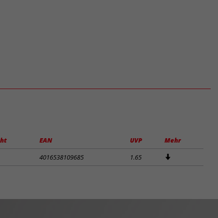
ht
EAN
UVP
Mehr
4016538109685
1.65