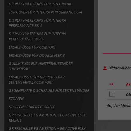
DISPLAY HALTERUNG FÜR INTEGRA BK
TOP COVER FÜR INTEGRA PERFORMANCE C-A
DISPLAY HALTERUNG FÜR INTEGRA
PERFORMANCE BK-A
DISPLAY HALTERUNG FÜR INTEGRA
PERFORMANCE VARIO
ERSATZFÜSSE FÜR COMFORT
ERSATZFÜSSE FÜR DOUBLE FLEX 3
GUMMIFUSS FÜR HINTERBAUSTÄNDER "
Bilddownloa
UNIVERSAL"
ERSATZFUSS HÖHENVERSTELLBAR S
EITENSTÄNDER COMFORT
Ar
GEGENPLATTE & SCHRAUBE FÜR SEITENSTÄNDER
Artikel
05
STOPFEN
zum
Merkzettel
Auf den Merkze
STOPFEN LENKER EG GRIFFE
hinzufügen
GRIFFSCHELLE EG AMBITION + EG ACTIVE FLEX
RECHTS
GRIFFSCHELLE EG AMBITION + EG ACTIVE FLEX