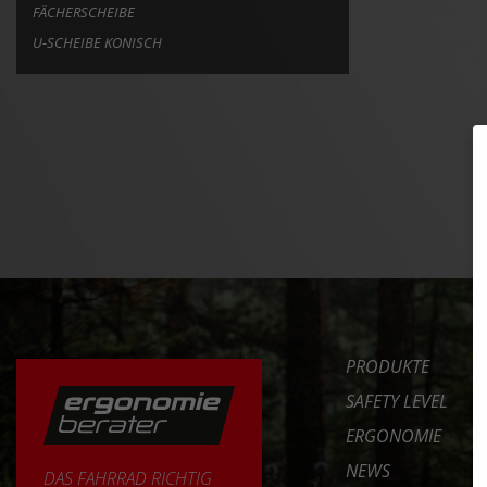
FÄCHERSCHEIBE
U-SCHEIBE KONISCH
PRODUKTE
SAFETY LEVEL
ERGONOMIE
NEWS
DAS FAHRRAD RICHTIG