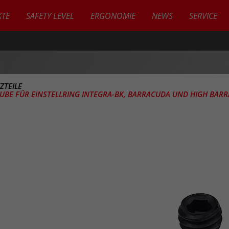
TE
SAFETY LEVEL
ERGONOMIE
NEWS
SERVICE
ZTEILE
BE FÜR EINSTELLRING INTEGRA-BK, BARRACUDA UND HIGH BAR