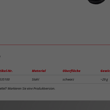
d
tikel-Nr.
Material
Oberfläche
Gewic
635100
Stahl
schwarz
~29 g
ttel? Markieren Sie eine Produktversion.